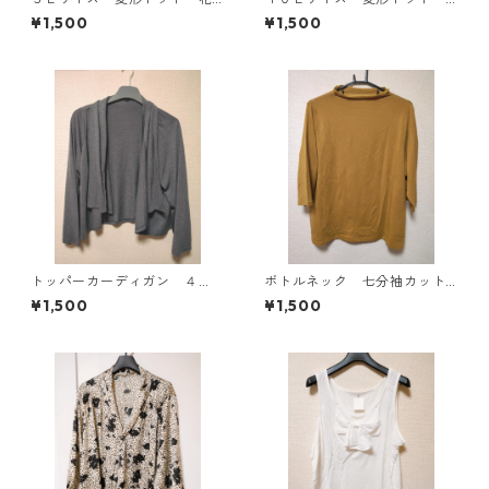
柄 ボウタイブラウス オフ
花柄 ボウタイブラウス オ
¥1,500
¥1,500
ホワイト KAE-4763
フホワイト KAE-4776
トッパーカーディガン ４
ボトルネック 七分袖カット
Ｌ グレー KAE-4814
ソー ４Ｌ マスタード KA
¥1,500
¥1,500
E-4817