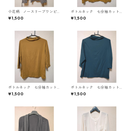
小花柄 ノースリーブワンピ
ボトルネック 七分袖カット
ース ４Ｌ ブラック KAE-
ソー ４Ｌ マスタード KA
¥1,500
¥1,500
4819
E-4818
ボトルネック 七分袖カット
ボトルネック 七分袖カット
ソー ４Ｌ マスタード KA
ソー ４Ｌ ティールグリー
¥1,500
¥1,500
E-4816
ン KAE-4815