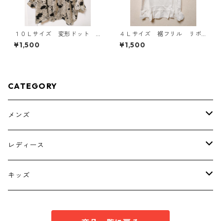
１０Ｌサイズ 変形ドット
４Ｌサイズ 裾フリル リボ
花柄 ボウタイブラウス オ
ン付きタンクトップ オフホ
¥1,500
¥1,500
フホワイト KAE-4777
ワイト KAE-4780
CATEGORY
メンズ
トップス
レディース
ボトムス
トップス
キッズ
スーツ
インナー
トップス