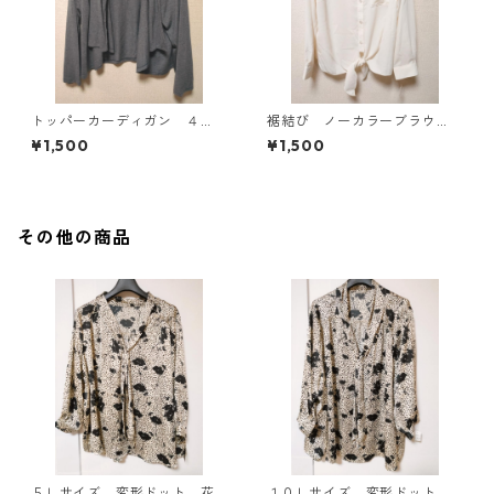
トッパーカーディガン ４
裾結び ノーカラーブラウ
Ｌ グレー KAE-4814
ス ３Ｌ アイボリー KAE-
¥1,500
¥1,500
4813
その他の商品
５Ｌサイズ 変形ドット 花
１０Ｌサイズ 変形ドット