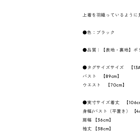
上着を羽織っているように
●色：ブラック
●品質：【表地・裏地】ポ
●タグサイズサイズ 【13A
バスト 【89cm】
ウエスト 【70cm】
●実寸サイズ着丈 【106c
身幅/バスト（平置き） 【4
肩幅 【36cm】
袖丈 【38cm】