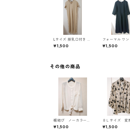
Lサイズ 授乳口付き サ
フォーマル ワ
イドボタンデザイン ワ
5L ブラック ◆KI
¥1,500
¥1,500
ンピース マタニティ
00◆
ベージュ ◆KIY-1303
◆
その他の商品
裾結び ノーカラーブ
８Ｌサイズ 変
ラウス ３Ｌ アイボ
ト 花柄 ボウ
¥1,500
¥1,500
リー KAE-4813
ラウス オフホ