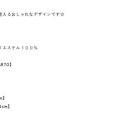
見えるおしゃれなデザインです☆
リエステル１００％
R70】
m】
6cm】