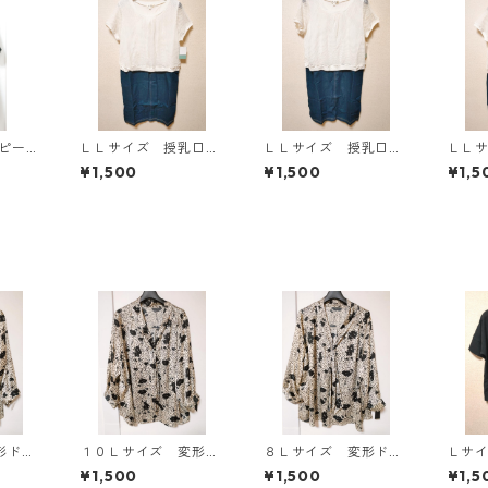
ンピース
ＬＬサイズ 授乳口付
ＬＬサイズ 授乳口付
ＬＬ
Y-13
き マタニティ ドッ
き マタニティ ドッ
き 
¥1,500
¥1,500
¥1,5
キングワンピース ホ
キングワンピース ホ
キン
ワイト×ブルー KAE-
ワイト×ブルー KAE-
ワイト
4796
4795
4794
形ドッ
１０Ｌサイズ 変形ド
８Ｌサイズ 変形ドッ
Ｌサ
タイブ
ット 花柄 ボウタイ
ト 花柄 ボウタイブ
ト 
¥1,500
¥1,500
¥1,5
ワイ
ブラウス オフホワイ
ラウス オフホワイ
オー