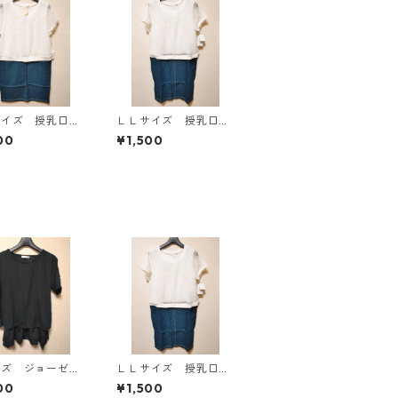
サイズ 授乳口付
ＬＬサイズ 授乳口付
マタニティ ドッ
き マタニティ ドッ
00
¥1,500
グワンピース ホ
キングワンピース ホ
×ブルー KAE-
ワイト×ブルー KAE-
4793
イズ ジョーゼッ
ＬＬサイズ 授乳口付
レイヤード風プル
き マタニティ ドッ
00
¥1,500
バー ブラック
キングワンピース ホ