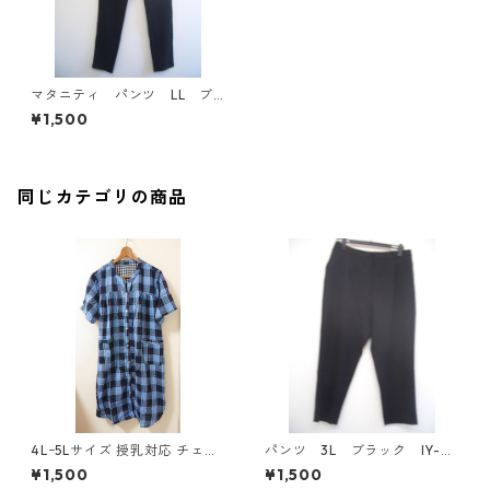
マタニティ パンツ LL ブ
ラック IY-4376
¥1,500
同じカテゴリの商品
4Lｰ5Lサイズ 授乳対応 チェッ
パンツ 3L ブラック IY-45
ク柄 半袖ルームウェア マタニ
25
¥1,500
¥1,500
ティ ブルー系/グレー ◆KIY-1