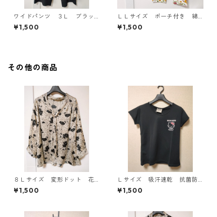
ワイドパンツ ３Ｌ ブラッ
ＬＬサイズ ポーチ付き 綿
ク KAE-4697
１００％ 花柄 トラベルパ
¥1,500
¥1,500
ジャマ ホワイト KAE-4578
その他の商品
８Ｌサイズ 変形ドット 花
Ｌサイズ 吸汗速乾 抗菌防
柄 ボウタイブラウス オフ
臭・消臭 ハローキティ ド
¥1,500
¥1,500
ホワイト KAE-4766
ライメッシュＴシャツ ブラ
ック KAE-4779