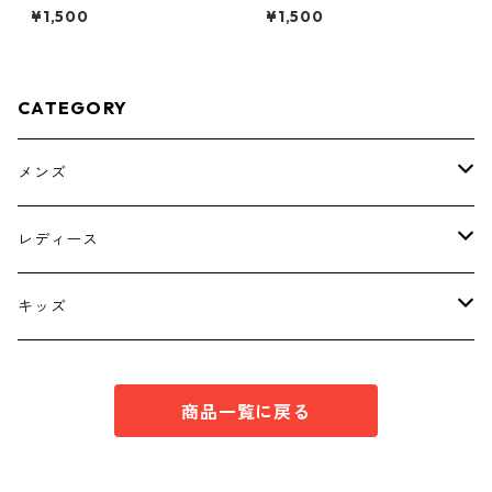
ー ４Ｌ ティールグリー
柄 ボウタイブラウス オフ
¥1,500
¥1,500
ン KAE-4812
ホワイト KAE-4761
CATEGORY
メンズ
トップス
レディース
ボトムス
トップス
キッズ
スーツ
インナー
トップス
商品一覧に戻る
シューズ
スーツ
インナー