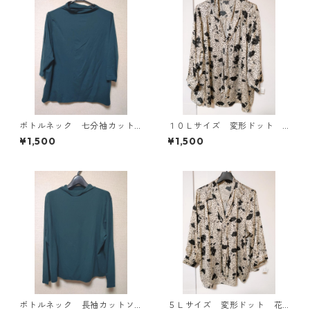
ボトルネック 七分袖カット
１０Ｌサイズ 変形ドット
ソー ４Ｌ ティールグリー
花柄 ボウタイブラウス オ
¥1,500
¥1,500
ン KAE-4815
フホワイト KAE-4776
ボトルネック 長袖カットソ
５Ｌサイズ 変形ドット 花