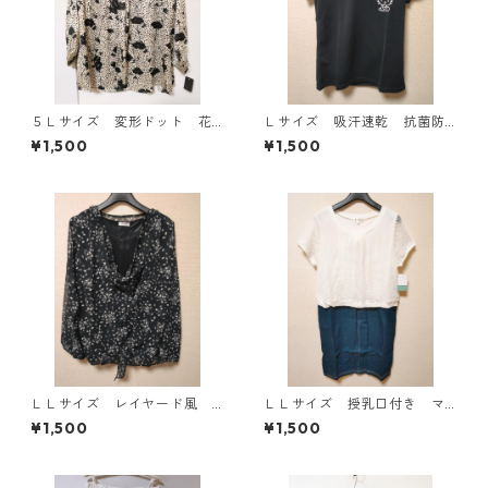
５Ｌサイズ 変形ドット 花
Ｌサイズ 吸汗速乾 抗菌防
柄 ボウタイブラウス オフ
臭・消臭 ハローキティ ド
¥1,500
¥1,500
ホワイト KAE-4764
ライメッシュＴシャツ ブラ
ック KAE-4779
ＬＬサイズ レイヤード風
ＬＬサイズ 授乳口付き マ
シフォンブラウス ブラッ
タニティ ドッキングワンピ
¥1,500
¥1,500
ク KAE-4786
ース ホワイト×ブルー KAE
-4796