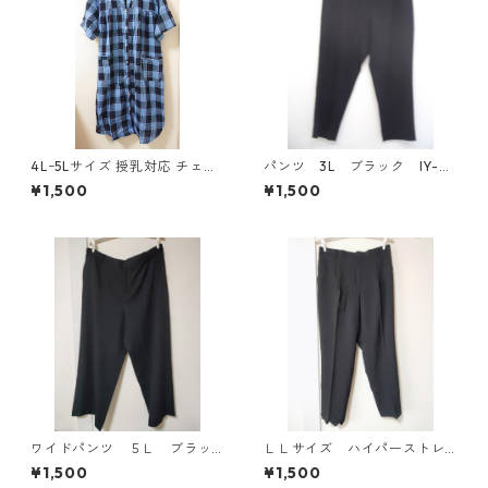
4Lｰ5Lサイズ 授乳対応 チェッ
パンツ 3L ブラック IY-45
ク柄 半袖ルームウェア マタニ
25
¥1,500
¥1,500
ティ ブルー系/グレー ◆KIY-1
305◆
ワイドパンツ ５Ｌ ブラッ
ＬＬサイズ ハイパーストレ
ク KAE-4725
ッチ センタープレスパン
¥1,500
¥1,500
ツ ブラック KAE-4704