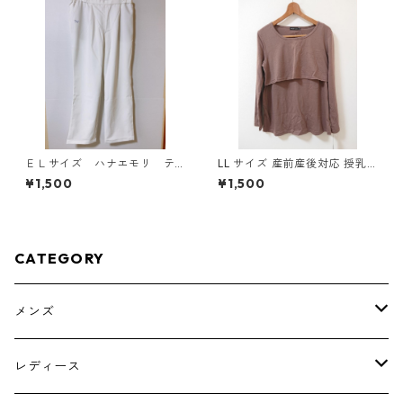
ＥＬサイズ ハナエモリ テ
LL サイズ 産前産後対応 授乳
ーパードパンツ ナース ホ
口付き 長袖シャツ マタニティ
¥1,500
¥1,500
ワイト KAE-4159
チャコールグレー ◆KIY-1304
◆
CATEGORY
メンズ
トップス
レディース