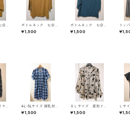
七分袖
ボトルネック 七分袖
ボトルネック 七分袖
トッ
Ｌ マ
カットソー ４Ｌ マ
カットソー ４Ｌ テ
ン ４
¥1,500
¥1,500
¥1,5
818
スタード KAE-4816
ィールグリーン KAE
AE-4
-4815
イヤー
4Lｰ5Lサイズ 授乳対応
８Ｌサイズ 変形ドッ
Ｌサ
ブラウ
チェック柄 半袖ルーム
ト 花柄 ボウタイブ
抗菌
¥1,500
¥1,500
¥1,5
AE-4
ウェア マタニティ ブ
ラウス オフホワイ
ーキ
ルー系/グレー ◆KIY-1
ト KAE-4770
シュ
305◆
ク KA