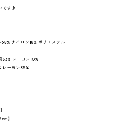
いです♪
68% ナイロン18% ポリエステル
綿33% レーヨン10%
 レーヨン35%
】
m】
5cm】