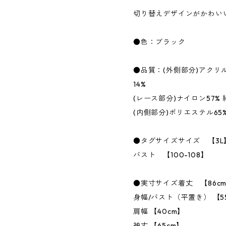
切り替えデザインがかわい
●色：ブラック
●品質：(外側部分)アクリル
14%
(レース部分)ナイロン57% 
(内側部分)ポリエステル65%
●タグサイズサイズ 【3L
バスト 【100-108】
●実寸サイズ着丈 【86c
身幅/バスト（平置き） 【5
肩幅 【40cm】
袖丈 【65cm】