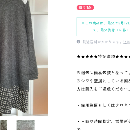
残り1点
※この商品は、最短で8月12
て、最短到着日に数
別途送料がかかります。
送
★★★★★特記事項★★★
※梱包は簡易包装となって
※シワや型崩れしている商
方は購入をご遠慮ください
・佐川急便もしくはクロネ
・日時や時間指定、営業所
で、