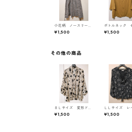
小花柄 ノースリーブ
ボトルネック 
ワンピース ４Ｌ ブ
カットソー ４
¥1,500
¥1,500
ラック KAE-4819
スタード KAE-4
その他の商品
８Ｌサイズ 変形ドッ
ＬＬサイズ レ
ト 花柄 ボウタイブ
ド風 シフォン
¥1,500
¥1,500
ラウス オフホワイ
ス ブラック K
ト KAE-4768
786