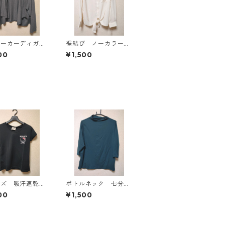
パーカーディガ
裾結び ノーカラーブ
Ｌ グレー K
ラウス ３Ｌ アイボ
00
¥1,500
814
リー KAE-4813
イズ 吸汗速乾
ボトルネック 七分袖
防臭・消臭 ハロ
カットソー ４Ｌ テ
00
¥1,500
ティ ドライメッ
ィールグリーン KAE
Ｔシャツ ブラッ
-4815
E-4779