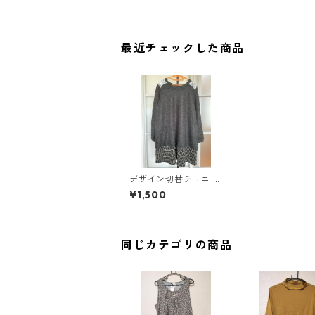
最近チェックした商品
デザイン切替チュニ 3
L ブラック ◆TAM-56
¥1,500
0◆
同じカテゴリの商品