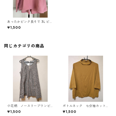
あったかピンク長そで 3L ピン
ク ◆TAM-556◆
¥1,500
同じカテゴリの商品
小花柄 ノースリーブワンピ
ボトルネック 七分袖カット
ース ４Ｌ ブラック KAE-
ソー ４Ｌ マスタード KA
¥1,500
¥1,500
4819
E-4818