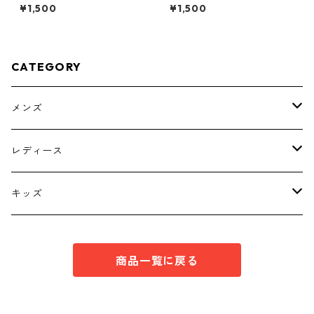
ー ４Ｌ ティールグリー
ソー ４Ｌ ティールグリー
¥1,500
¥1,500
ン KAE-4812
ン KAE-4815
CATEGORY
メンズ
トップス
レディース
ボトムス
トップス
キッズ
スーツ
インナー
トップス
商品一覧に戻る
シューズ
スーツ
インナー