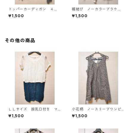
トッパーカーディガン ４
裾結び ノーカラーブラウ
Ｌ グレー KAE-4814
ス ３Ｌ アイボリー KAE-
¥1,500
¥1,500
4813
その他の商品
ＬＬサイズ 授乳口付き マ
小花柄 ノースリーブワンピ
タニティ ドッキングワンピ
ース ４Ｌ ブラック KAE-
¥1,500
¥1,500
ース ホワイト×ブルー KAE
4819
-4795