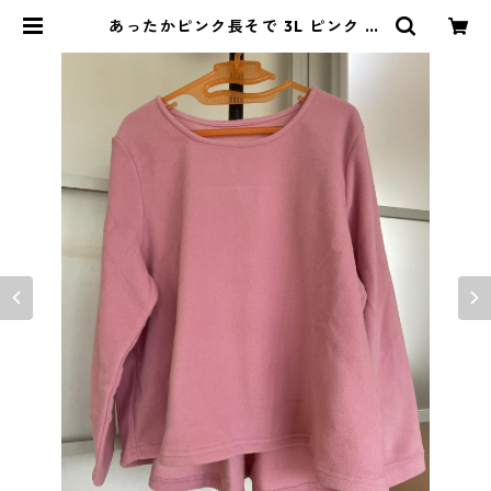
あったかピンク長そで 3L ピンク ◆
TAM-556◆ | DOLUCK PRODU
CE