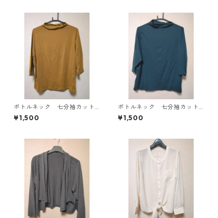
ボトルネック 七分袖カット
ボトルネック 七分袖カット
ソー ４Ｌ マスタード KA
ソー ４Ｌ ティールグリー
¥1,500
¥1,500
E-4816
ン KAE-4815