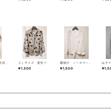
キングワンピース ホ
キングワンピース ホ
キン
ワイト×ブルー KAE-
ワイト×ブルー KAE-
ワイト
4796
4795
4794
授乳対応
５Ｌサイズ 変形ドッ
裾結び ノーカラーブ
LLサ
袖ルーム
ト 花柄 ボウタイブ
ラウス ３Ｌ アイボ
サテン
¥1,500
¥1,500
¥1,5
ィ ブ
ラウス オフホワイ
リー KAE-4813
ス サッ
IY-1
ト KAE-4762
01◆