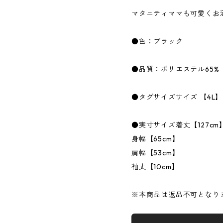
マタニティママも可愛くお
●色：ブラック
●品質：ポリエステル65%
●タグサイズサイズ 【4L】
●実寸サイズ着丈【127cm
身幅【65cm】
肩幅【53cm】
袖丈【10cm】
※本商品は返品不可となり