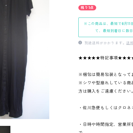
残り1点
※この商品は、最短で8月11
て、最短到着日に数
別途送料がかかります。
送
★★★★★特記事項★★★
※梱包は簡易包装となって
※シワや型崩れしている商
方は購入をご遠慮ください
・佐川急便もしくはクロネ
・日時や時間指定、営業所
で、