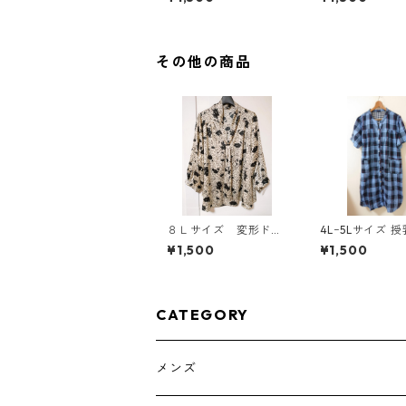
ンピース マタニティ
00◆
ベージュ ◆KIY-1303
◆
その他の商品
８Ｌサイズ 変形ドッ
4Lｰ5Lサイズ 
ト 花柄 ボウタイブ
チェック柄 半
¥1,500
¥1,500
ラウス オフホワイ
ウェア マタニテ
ト KAE-4768
ルー系/グレー ◆K
305◆
CATEGORY
メンズ