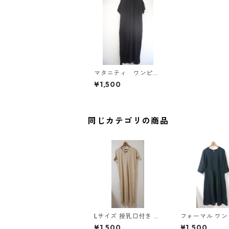
マタニティ ワンピー
ス 4L ブラック IY
¥1,500
-4391
同じカテゴリの商品
Lサイズ 授乳口付き サ
フォーマル ワ
イドボタンデザイン ワ
5L ブラック ◆KI
¥1,500
¥1,500