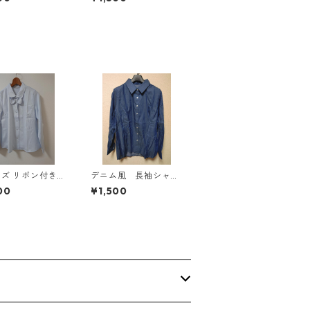
グワンピース ホ
キングワンピース ホ
×ブルー KAE-
ワイト×ブルー KAE-
4793
イズ リボン付き
デニム風 長袖シャ
調 シャツブラウ
ツ ＬＬ ブルー K
00
¥1,500
クス ◆KIY-13
AE-4801