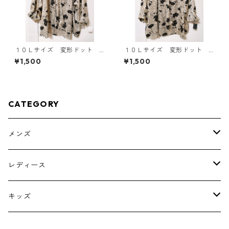
１０Ｌサイズ 変形ドット
１０Ｌサイズ 変形ドット
花柄 ボウタイブラウス オ
花柄 ボウタイブラウス オ
¥1,500
¥1,500
フホワイト KAE-4775
フホワイト KAE-4774
CATEGORY
メンズ
トップス
レディース
ボトムス
トップス
キッズ
スーツ
インナー
トップス