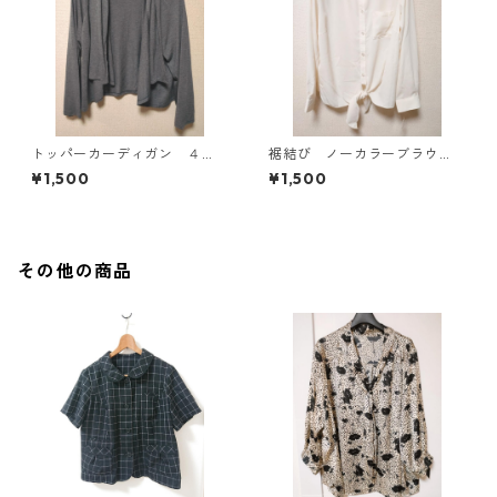
トッパーカーディガン ４
裾結び ノーカラーブラウ
Ｌ グレー KAE-4814
ス ３Ｌ アイボリー KAE-
¥1,500
¥1,500
4813
その他の商品