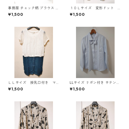
事務服 チェック柄 ブラウス 3
１０Ｌサイズ 変形ドット
L ブラック ◆KIY-1298◆
花柄 ボウタイブラウス オ
¥1,500
¥1,500
フホワイト KAE-4778
ＬＬサイズ 授乳口付き マ
LLサイズ リボン付き サテン調
タニティ ドッキングワンピ
シャツブラウス サックス ◆KI
¥1,500
¥1,500
ース ホワイト×ブルー KAE
Y-1301◆
-4795