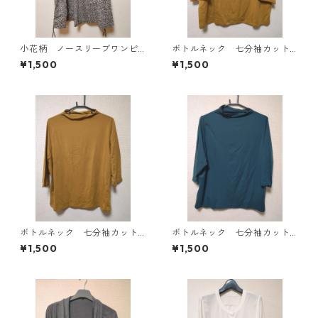
小花柄 ノースリーブワンピ
ボトルネック 七分袖カット
ース ４Ｌ ブラック KAE-
ソー ４Ｌ マスタード KA
¥1,500
¥1,500
4819
E-4818
ボトルネック 七分袖カット
ボトルネック 七分袖カット
ソー ４Ｌ マスタード KA
ソー ４Ｌ ティールグリー
¥1,500
¥1,500
E-4816
ン KAE-4815