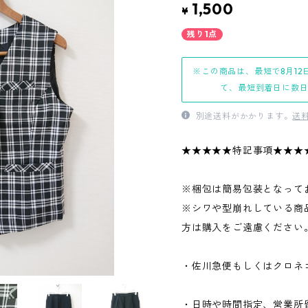
1,500
¥
残り1点
※この商品は、最短で8月12
て、最短到着日に数
別途送料がかかります。
送
★★★★★特記事項★★★
※梱包は簡易包装となって
※シワや型崩れしている商
方は購入をご遠慮ください
・佐川急便もしくはクロネ
・日時や時間指定、営業所