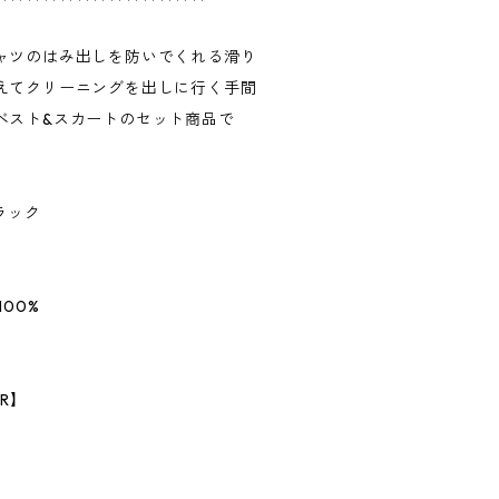
ャツのはみ出しを防いでくれる滑り
えてクリーニングを出しに行く手間
ベスト&スカートのセット商品で
ラック
00%
R】