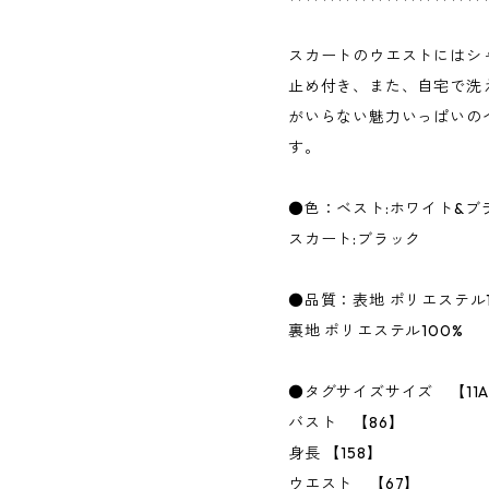
スカートのウエストにはシ
止め付き、また、自宅で洗
がいらない魅力いっぱいの
す。
●色：ベスト:ホワイト&ブ
スカート:ブラック
●品質：表地 ポリエステル1
裏地 ポリエステル100%
●タグサイズサイズ 【11A
バスト 【86】
身長 【158】
ウエスト 【67】