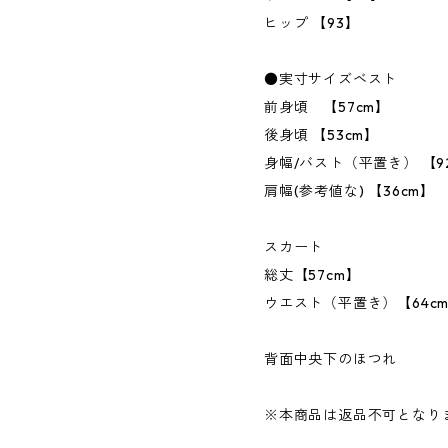
ヒップ 【93】
●実寸サイズベスト
前身頃 【57cm】
後身頃 【53cm】
身幅/バスト（平置き） 【9
肩幅(参考値な) 【36cm】
スカート
総丈【57cm】
ウエスト（平置き）【64c
背面中央下のほつれ
※本商品は返品不可となり