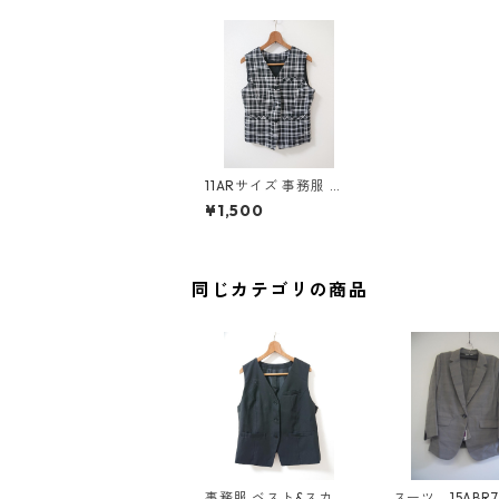
11ARサイズ 事務服 チ
ェックデザインベスト
¥1,500
&スカートスーツ ホワ
イト&ブラック/ブラッ
ク ◆KIY-1277◆
同じカテゴリの商品
事務服 ベスト&スカー
スーツ 15ABR