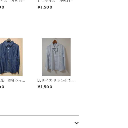
サイズ 授乳口付
ＬＬサイズ 授乳口付
マタニティ ドッ
き マタニティ ドッ
00
¥1,500
グワンピース ホ
キングワンピース ホ
×ブルー KAE-
ワイト×ブルー KAE-
4793
ム風 長袖シャ
LLサイズ リボン付き
Ｌ ブルー K
サテン調 シャツブラウ
00
¥1,500
801
ス サックス ◆KIY-13
01◆