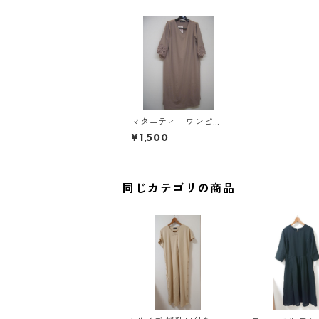
マタニティ ワンピー
ス 3L モカ IY-44
¥1,500
04
同じカテゴリの商品