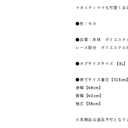
マタニティママも可愛くお
●色：モカ
●品質：本体 ポリエステル
レース部分 ポリエステル1
●タグサイズサイズ 【3L】
●実寸サイズ着丈【103cm
身幅【48cm】
肩幅【40cm】
袖丈【38cm】
※本商品は返品不可となり