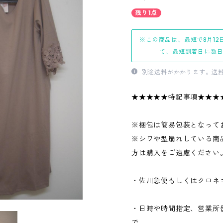
残り1点
※この商品は、最短で8月12
て、最短到着日に数
別途送料がかかります。
送
★★★★★特記事項★★★
※梱包は簡易包装となって
※シワや型崩れしている商
方は購入をご遠慮ください
・佐川急便もしくはクロネ
・日時や時間指定、営業所
で、