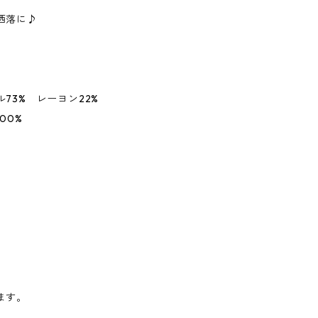
洒落に♪
73% レーヨン22%
00%
】
ます。