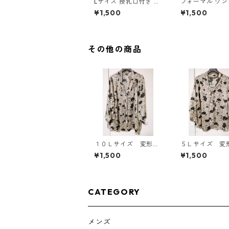
Lサイズ 授乳口付き サ
フォーマル ワ
イドボタンデザイン ワ
5L ブラック ◆KI
¥1,500
¥1,500
ンピース マタニティ
00◆
ベージュ ◆KIY-1303
◆
その他の商品
１０Ｌサイズ 変形ド
５Ｌサイズ 変
ット 花柄 ボウタイ
ト 花柄 ボウ
¥1,500
¥1,500
ブラウス オフホワイ
ラウス オフホ
ト KAE-4776
ト KAE-4765
CATEGORY
メンズ