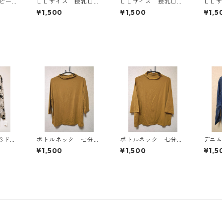
ンピース
ＬＬサイズ 授乳口付
ＬＬサイズ 授乳口付
ＬＬ
Y-13
き マタニティ ドッ
き マタニティ ドッ
き 
¥1,500
¥1,500
¥1,5
キングワンピース ホ
キングワンピース ホ
キン
ワイト×ブルー KAE-
ワイト×ブルー KAE-
ワイト
4796
4795
4794
形ドッ
ボトルネック 七分袖
ボトルネック 七分袖
デニ
タイブ
カットソー ４Ｌ マ
カットソー ４Ｌ マ
ツ Ｌ
¥1,500
¥1,500
¥1,5
ワイ
スタード KAE-4816
スタード KAE-4818
AE-4