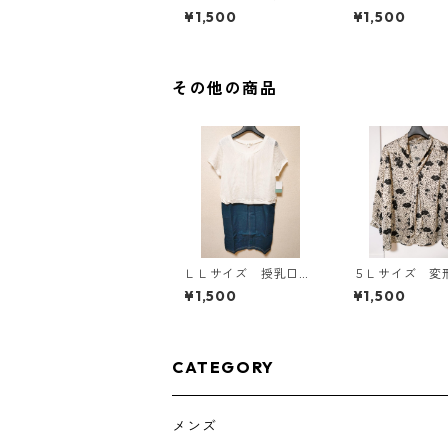
イドボタンデザイン ワ
5L ブラック ◆KI
¥1,500
¥1,500
ンピース マタニティ
00◆
ベージュ ◆KIY-1303
◆
その他の商品
ＬＬサイズ 授乳口付
５Ｌサイズ 変
き マタニティ ドッ
ト 花柄 ボウ
¥1,500
¥1,500
キングワンピース ホ
ラウス オフホ
ワイト×ブルー KAE-
ト KAE-4762
4796
CATEGORY
メンズ