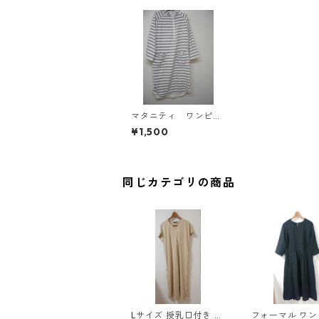
マタニティ ワンピー
ス 5L グレー系ボー
¥1,500
ダー IY-4400
同じカテゴリの商品
Lサイズ 授乳口付き サ
フォーマル ワ