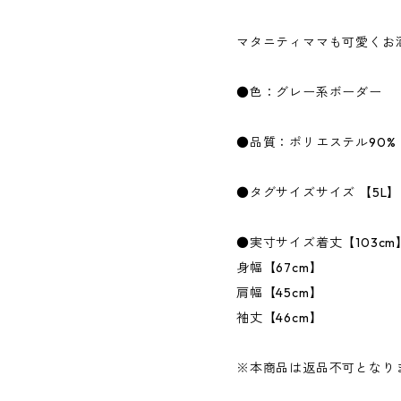
マタニティママも可愛くお
●色：グレー系ボーダー
●品質：ポリエステル90%
●タグサイズサイズ 【5L】
●実寸サイズ着丈【103cm
身幅【67cm】
肩幅【45cm】
袖丈【46cm】
※本商品は返品不可となり