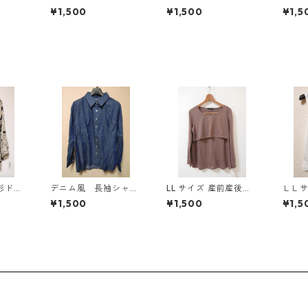
Y-13
き マタニティ ドッ
き マタニティ ドッ
き 
¥1,500
¥1,500
¥1,5
キングワンピース ホ
キングワンピース ホ
キン
ワイト×ブルー KAE-
ワイト×ブルー KAE-
ワイト
4796
4795
4794
形ドッ
デニム風 長袖シャ
LL サイズ 産前産後対
ＬＬ
タイブ
ツ ＬＬ ブルー K
応 授乳口付き 長袖シ
ル 
¥1,500
¥1,500
¥1,5
ワイ
AE-4801
ャツ マタニティ チャ
トッ
コールグレー ◆KIY-1
ト KA
304◆