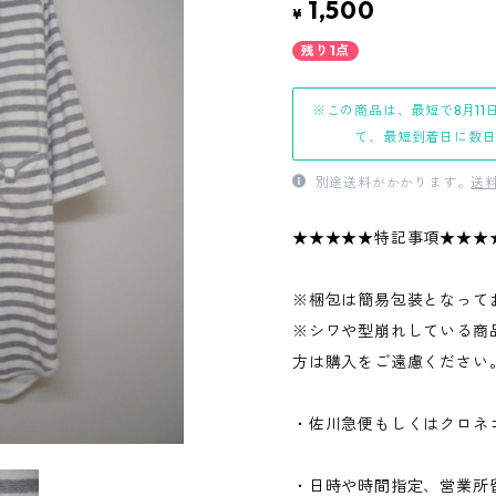
1,500
¥
残り1点
※この商品は、最短で8月11
て、最短到着日に数
別途送料がかかります。
送
★★★★★特記事項★★★
※梱包は簡易包装となって
※シワや型崩れしている商
方は購入をご遠慮ください
・佐川急便もしくはクロネ
・日時や時間指定、営業所