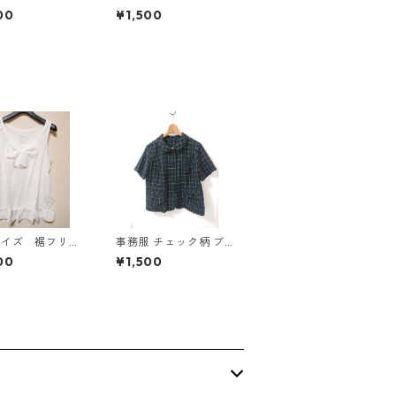
マタニティ ドッ
き マタニティ ドッ
00
¥1,500
グワンピース ホ
キングワンピース ホ
×ブルー KAE-
ワイト×ブルー KAE-
4793
サイズ 裾フリ
事務服 チェック柄 ブ
リボン付きタンク
ラウス 3L ブラック ◆
00
¥1,500
プ オフホワイ
KIY-1298◆
E-4781