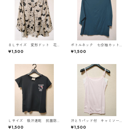
８Ｌサイズ 変形ドット 花
ボトルネック 七分袖カット
柄 ボウタイブラウス オフ
ソー ４Ｌ ティールグリー
¥1,500
¥1,500
ホワイト KAE-4766
ン KAE-4815
Ｌサイズ 吸汗速乾 抗菌防
汗とりパッド付 キャミソー
臭・消臭 ハローキティ ド
ル Ｌ ライトピンク KAE-
¥1,500
¥1,500
ライメッシュＴシャツ ブラ
4789