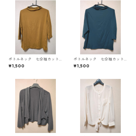
ボトルネック 七分袖カット
ボトルネック 七分袖カット
ソー ４Ｌ マスタード KA
ソー ４Ｌ ティールグリー
¥1,500
¥1,500
E-4816
ン KAE-4815