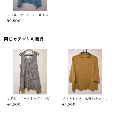
チュニック L ターコイズ I
Y-4424
¥1,500
同じカテゴリの商品
小花柄 ノースリーブワンピ
ボトルネック 七分袖カット
ース ４Ｌ ブラック KAE-
ソー ４Ｌ マスタード KA
¥1,500
¥1,500
4819
E-4818