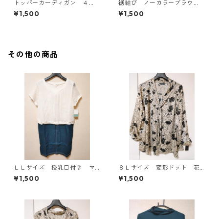
トッパーカーディガン ４
裾結び ノーカラーブラウ
Ｌ グレー KAE-4814
ス ３Ｌ アイボリー KAE-
¥1,500
¥1,500
4813
その他の商品
ＬＬサイズ 授乳口付き マ
８Ｌサイズ 変形ドット 花
タニティ ドッキングワンピ
柄 ボウタイブラウス オフ
¥1,500
¥1,500
ース ホワイト×ブルー KAE
ホワイト KAE-4770
-4796