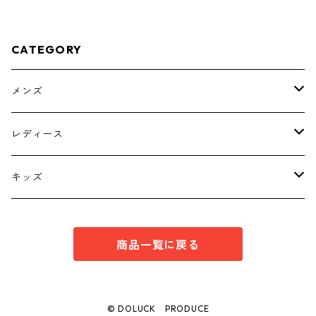
ック KAE-4779
CATEGORY
メンズ
トップス
レディース
ボトムス
トップス
キッズ
スーツ
インナー
トップス
商品一覧に戻る
シューズ
スーツ
インナー
ワンピース
スーツ
© DOLUCK PRODUCE