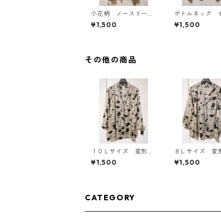
小花柄 ノースリーブ
ボトルネック 
ワンピース ４Ｌ ブ
カットソー ４
¥1,500
¥1,500
ラック KAE-4819
スタード KAE-4
その他の商品
１０Ｌサイズ 変形ド
８Ｌサイズ 変
ット 花柄 ボウタイ
ト 花柄 ボウ
¥1,500
¥1,500
ブラウス オフホワイ
ラウス オフホ
ト KAE-4774
ト KAE-4770
CATEGORY