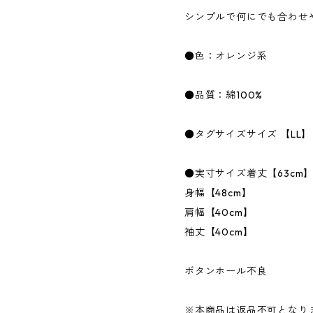
シンプルで何にでも合わせ
●色：オレンジ系
●品質：綿100%
●タグサイズサイズ 【LL】
●実寸サイズ着丈【63cm
身幅【48cm】
肩幅【40cm】
袖丈【40cm】
ボタンホール不良
※本商品は返品不可となり