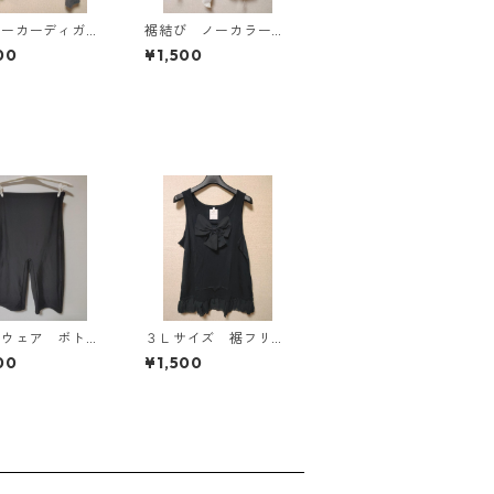
パーカーディガ
裾結び ノーカラーブ
Ｌ グレー K
ラウス ３Ｌ アイボ
00
¥1,500
814
リー KAE-4813
ムウェア ボト
３Ｌサイズ 裾フリ
３Ｌ ブラック
ル リボン付きタンク
00
¥1,500
4563
トップ ブラック K
AE-4788