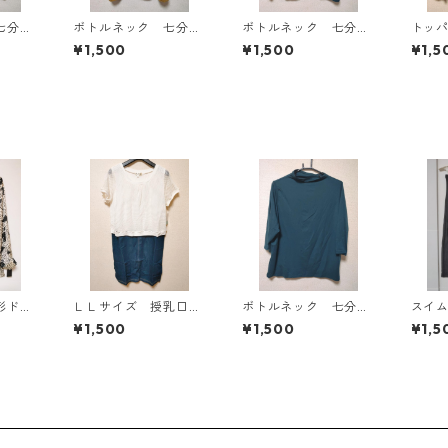
七分袖
ボトルネック 七分袖
ボトルネック 七分袖
トッ
Ｌ マ
カットソー ４Ｌ マ
カットソー ４Ｌ テ
ン ４
¥1,500
¥1,500
¥1,5
818
スタード KAE-4816
ィールグリーン KAE
AE-4
-4815
形ドッ
ＬＬサイズ 授乳口付
ボトルネック 七分袖
スイ
タイブ
き マタニティ ドッ
カットソー ４Ｌ テ
ム 
¥1,500
¥1,500
¥1,5
ワイ
キングワンピース ホ
ィールグリーン KAE
KAE-
ワイト×ブルー KAE-
-4815
4795