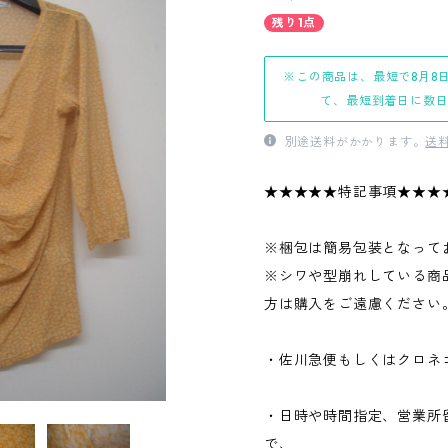
残り1点
※この商品は、最短で8月8
て、最短到着日に数
別途送料がかかります。
送
★★★★★特記事項★★★
※梱包は簡易包装となって
※シワや型崩れしている商
方は購入をご遠慮ください
・佐川急便もしくはクロネ
・日時や時間指定、営業所
で、