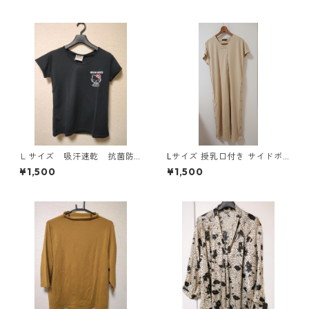
Ｌサイズ 吸汗速乾 抗菌防
Lサイズ 授乳口付き サイドボ
臭・消臭 ハローキティ ド
タンデザイン ワンピース マタ
¥1,500
¥1,500
ライメッシュＴシャツ ブラ
ニティ ベージュ ◆KIY-1303
ック KAE-4779
◆