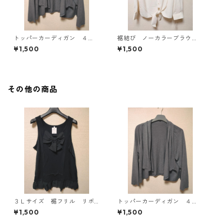
トッパーカーディガン ４
裾結び ノーカラーブラウ
Ｌ グレー KAE-4814
ス ３Ｌ アイボリー KAE-
¥1,500
¥1,500
4813
その他の商品
３Ｌサイズ 裾フリル リボ
トッパーカーディガン ４
ン付きタンクトップ ブラッ
Ｌ グレー KAE-4814
¥1,500
¥1,500
ク KAE-4788