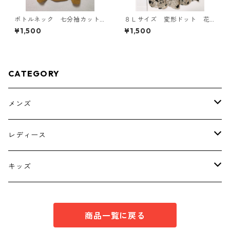
ボトルネック 七分袖カット
８Ｌサイズ 変形ドット 花
ソー ４Ｌ マスタード KA
柄 ボウタイブラウス オフ
¥1,500
¥1,500
E-4817
ホワイト KAE-4769
CATEGORY
メンズ
トップス
レディース
ボトムス
トップス
キッズ
スーツ
インナー
トップス
商品一覧に戻る
シューズ
スーツ
インナー