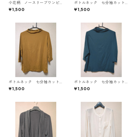
小花柄 ノースリーブワンピ
ボトルネック 七分袖カット
ース ４Ｌ ブラック KAE-
ソー ４Ｌ マスタード KA
¥1,500
¥1,500
4819
E-4818
ボトルネック 七分袖カット
ボトルネック 七分袖カット
ソー ４Ｌ マスタード KA
ソー ４Ｌ ティールグリー
¥1,500
¥1,500
E-4816
ン KAE-4815