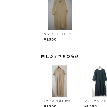
ワンピース LL ベー
ジュ IY-4412
¥1,500
同じカテゴリの商品
Lサイズ 授乳口付き サ
フォーマル ワ
イドボタンデザイン ワ
5L ブラック ◆KI
¥1,500
¥1,500