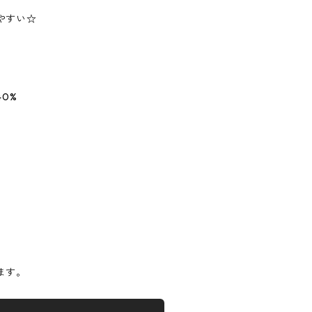
やすい☆
0%
】
ます。