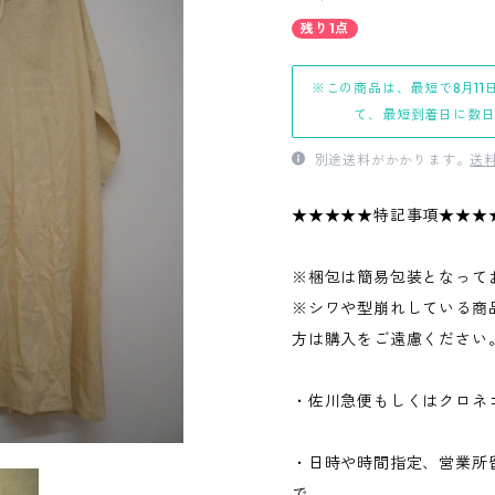
残り1点
※この商品は、最短で8月11
て、最短到着日に数
別途送料がかかります。
送
★★★★★特記事項★★★
※梱包は簡易包装となって
※シワや型崩れしている商
方は購入をご遠慮ください
・佐川急便もしくはクロネ
・日時や時間指定、営業所
で、