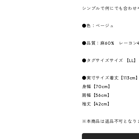
シンプルで何にでも合わせ
●色：ベージュ
●品質：麻60% レーヨン4
●タグサイズサイズ 【LL】
●実寸サイズ着丈【113cm
身幅【70cm】
肩幅【56cm】
袖丈【42cm】
※本商品は返品不可となり