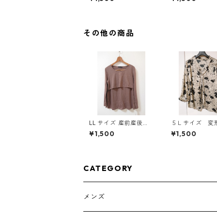
ンピース マタニティ
00◆
ベージュ ◆KIY-1303
◆
その他の商品
LL サイズ 産前産後対
５Ｌサイズ 変
応 授乳口付き 長袖シ
ト 花柄 ボウ
¥1,500
¥1,500
ャツ マタニティ チャ
ラウス オフホ
コールグレー ◆KIY-1
ト KAE-4763
304◆
CATEGORY
メンズ