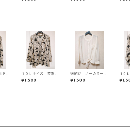
キングワンピース ホ
キングワンピース ホ
キン
ワイト×ブルー KAE-
ワイト×ブルー KAE-
ワイト
4796
4795
4794
形ドッ
１０Ｌサイズ 変形ド
裾結び ノーカラーブ
１０
タイブ
ット 花柄 ボウタイ
ラウス ３Ｌ アイボ
ット
¥1,500
¥1,500
¥1,5
ワイ
ブラウス オフホワイ
リー KAE-4813
ブラ
ト KAE-4772
ト KA