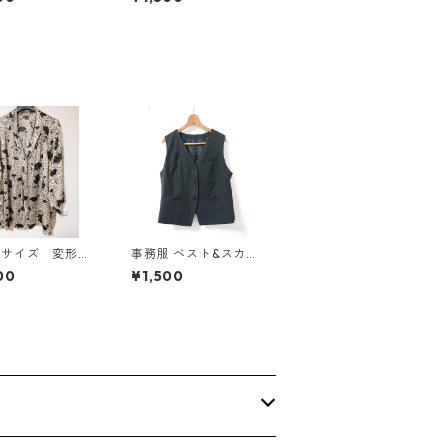
グワンピース ホ
キングワンピース ホ
×ブルー KAE-
ワイト×ブルー KAE-
4793
Ｌサイズ 変形ド
事務服 ベスト&スカー
 花柄 ボウタイ
トセット 3L ブラック
00
¥1,500
ウス オフホワイ
◆KIY-1299◆
E-4776