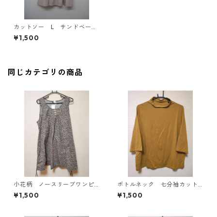
カットソー L サンドベージ
ュ IY-4475
¥1,500
同じカテゴリの商品
小花柄 ノースリーブワンピ
ボトルネック 七分袖カット
ース ４Ｌ ブラック KAE-
ソー ４Ｌ マスタード KA
¥1,500
¥1,500
4819
E-4818