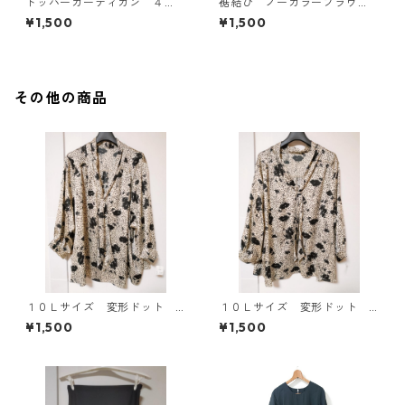
トッパーカーディガン ４
裾結び ノーカラーブラウ
Ｌ グレー KAE-4814
ス ３Ｌ アイボリー KAE-
¥1,500
¥1,500
4813
その他の商品
１０Ｌサイズ 変形ドット
１０Ｌサイズ 変形ドット
花柄 ボウタイブラウス オ
花柄 ボウタイブラウス オ
¥1,500
¥1,500
フホワイト KAE-4775
フホワイト KAE-4772