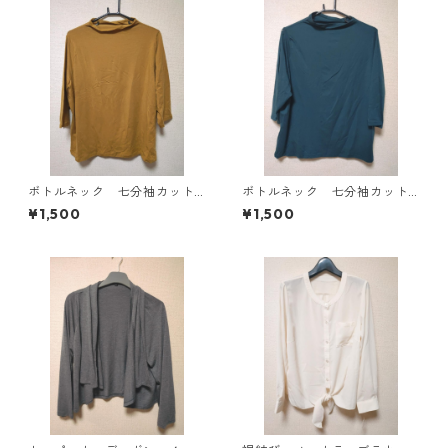
ボトルネック 七分袖カット
ボトルネック 七分袖カット
ソー ４Ｌ マスタード KA
ソー ４Ｌ ティールグリー
¥1,500
¥1,500
E-4816
ン KAE-4815