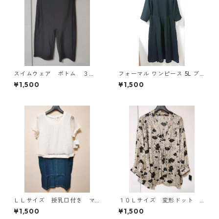
スイムウェア ボトム ３
フォーマル ワンピース 5L ブ
Ｌ ブラック KAE-4563
ラック ◆KIY-1300◆
¥1,500
¥1,500
ＬＬサイズ 授乳口付き マ
１０Ｌサイズ 変形ドット
タニティ ドッキングワンピ
花柄 ボウタイブラウス オ
¥1,500
¥1,500
ース ホワイト×ブルー KAE
フホワイト KAE-4771