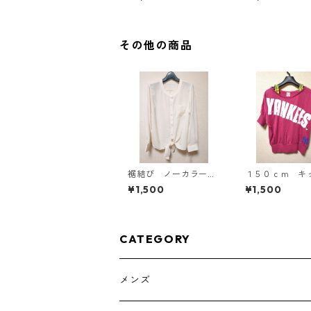
ラック KAE-4819
スタード KAE-4
その他の商品
裾結び ノーカラーブ
１５０ｃｍ 
ラウス ３Ｌ アイボ
重ね着風ドルマ
¥1,500
¥1,500
リー KAE-4813
プス マゼンタ 
-4791
CATEGORY
メンズ