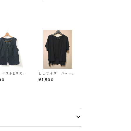
814
リー KAE-4813
 ベスト&スカー
ＬＬサイズ ジョーゼ
ト 3L ブラック
ット レイヤード風プ
00
¥1,500
-1299◆
ルオーバー ブラッ
ク KAE-4785