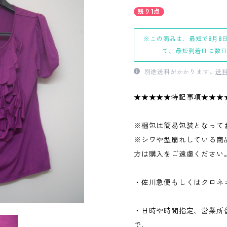
残り1点
※この商品は、最短で8月8
て、最短到着日に数
別途送料がかかります。
送
★★★★★特記事項★★★
※梱包は簡易包装となって
※シワや型崩れしている商
方は購入をご遠慮ください
・佐川急便もしくはクロネ
・日時や時間指定、営業所
で、