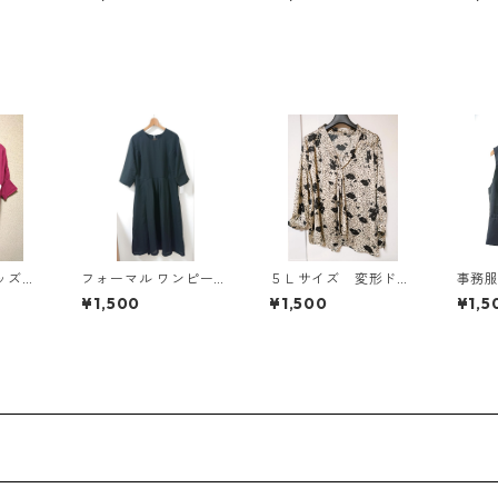
818
スタード KAE-4816
ィールグリーン KAE
AE-4
-4815
キッズ
フォーマル ワンピース
５Ｌサイズ 変形ドッ
事務服
ントッ
5L ブラック ◆KIY-13
ト 花柄 ボウタイブ
トセッ
¥1,500
¥1,500
¥1,5
KAE
00◆
ラウス オフホワイ
◆KIY
ト KAE-4763