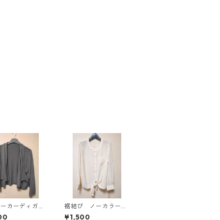
パーカーディガ
裾結び ノーカラーブ
Ｌ グレー K
ラウス ３Ｌ アイボ
00
¥1,500