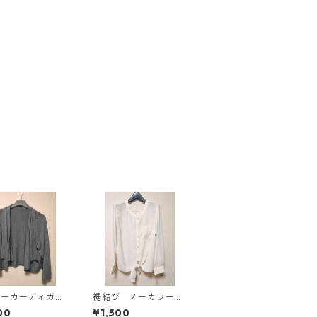
パーカーディガ
裾結び ノーカラーブ
Ｌ グレー K
ラウス ３Ｌ アイボ
00
¥1,500