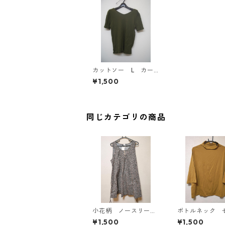
カットソー L カー
キ IY-4470
¥1,500
同じカテゴリの商品
小花柄 ノースリーブ
ボトルネック 
ワンピース ４Ｌ ブ
カットソー ４
¥1,500
¥1,500