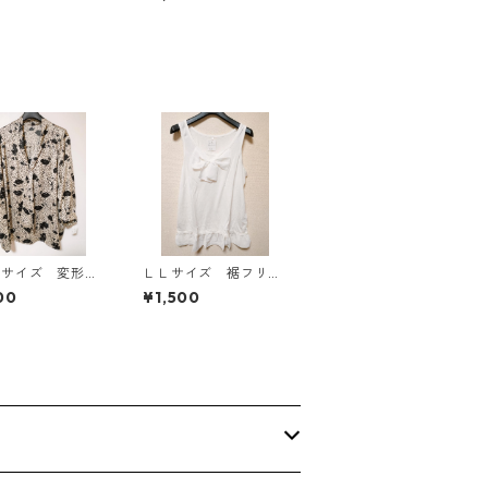
814
リー KAE-4813
Ｌサイズ 変形ド
ＬＬサイズ 裾フリ
 花柄 ボウタイ
ル リボン付きタンク
00
¥1,500
ウス オフホワイ
トップ オフホワイ
E-4773
ト KAE-4781