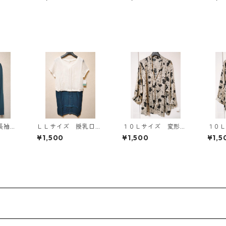
818
スタード KAE-4816
ィールグリーン KAE
AE-4
-4815
長袖カ
ＬＬサイズ 授乳口付
１０Ｌサイズ 変形ド
１０
 ティ
き マタニティ ドッ
ット 花柄 ボウタイ
ット
¥1,500
¥1,500
¥1,5
AE-4
キングワンピース ホ
ブラウス オフホワイ
ブラ
ワイト×ブルー KAE-
ト KAE-4775
ト KA
4796