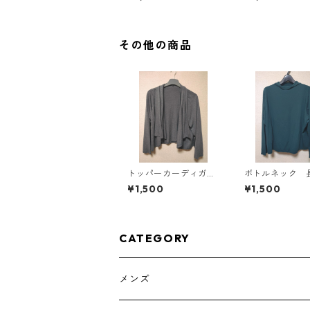
ラック KAE-4819
スタード KAE-4
その他の商品
トッパーカーディガ
ボトルネック 
ン ４Ｌ グレー K
ットソー ４Ｌ
¥1,500
¥1,500
AE-4814
ールグリーン K
812
CATEGORY
メンズ