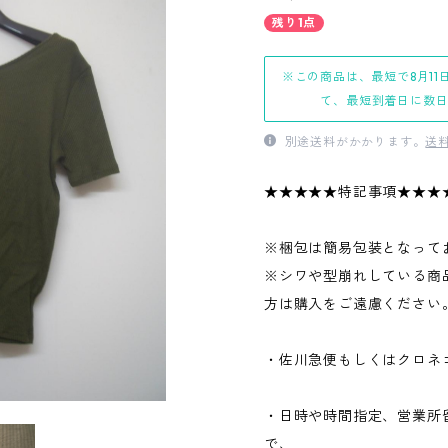
残り1点
※この商品は、最短で8月11
て、最短到着日に数
別途送料がかかります。
送
★★★★★特記事項★★★
※梱包は簡易包装となって
※シワや型崩れしている商
方は購入をご遠慮ください
・佐川急便もしくはクロネ
・日時や時間指定、営業所
で、