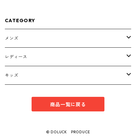
ック KAE-4779
CATEGORY
メンズ
トップス
レディース
ボトムス
トップス
キッズ
スーツ
インナー
トップス
商品一覧に戻る
シューズ
スーツ
インナー
ワンピース
スーツ
© DOLUCK PRODUCE