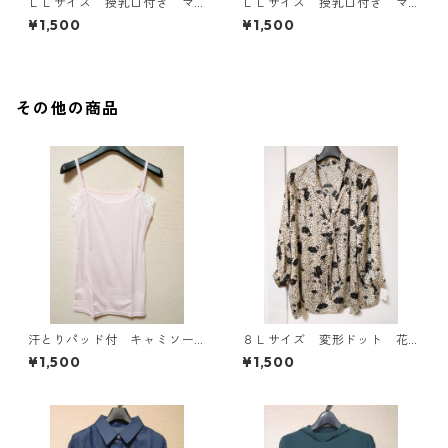
ＬＬサイズ 授乳口付き マ
ＬＬサイズ 授乳口付き マ
タニティ ドッキングワンピ
タニティ ドッキングワンピ
¥1,500
¥1,500
ース ホワイト×ブルー KAE
ース ホワイト×ブルー KAE
-4794
-4793
その他の商品
汗とりパッド付 キャミソー
８Ｌサイズ 変形ドット 花
ル Ｌ ライトピンク KAE-
柄 ボウタイブラウス オフ
¥1,500
¥1,500
4789
ホワイト KAE-4767