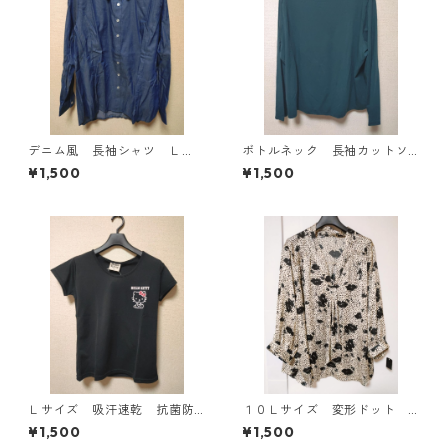
デニム風 長袖シャツ Ｌ
ボトルネック 長袖カットソ
Ｌ ブルー KAE-4801
ー ４Ｌ ティールグリー
¥1,500
¥1,500
ン KAE-4812
Ｌサイズ 吸汗速乾 抗菌防
１０Ｌサイズ 変形ドット
臭・消臭 ハローキティ ド
花柄 ボウタイブラウス オ
¥1,500
¥1,500
ライメッシュＴシャツ ブラ
フホワイト KAE-4771