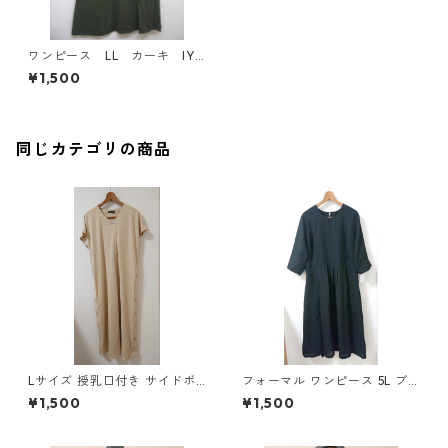
ワンピース LL カーキ IY-
4459
¥1,500
同じカテゴリの商品
Lサイズ 授乳口付き サイドボ
フォーマル ワンピース 5L ブ
タンデザイン ワンピース マタ
ラック ◆KIY-1300◆
¥1,500
¥1,500
ニティ ベージュ ◆KIY-1303
◆