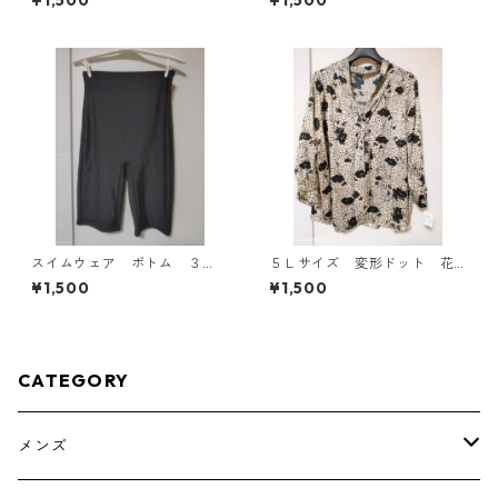
¥1,500
¥1,500
4789
スイムウェア ボトム ３
５Ｌサイズ 変形ドット 花
Ｌ ブラック KAE-4563
柄 ボウタイブラウス オフ
¥1,500
¥1,500
ホワイト KAE-4765
CATEGORY
メンズ