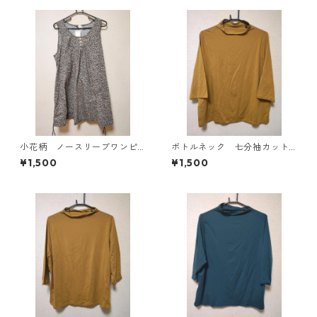
小花柄 ノースリーブワンピ
ボトルネック 七分袖カット
ース ４Ｌ ブラック KAE-
ソー ４Ｌ マスタード KA
¥1,500
¥1,500
4819
E-4818