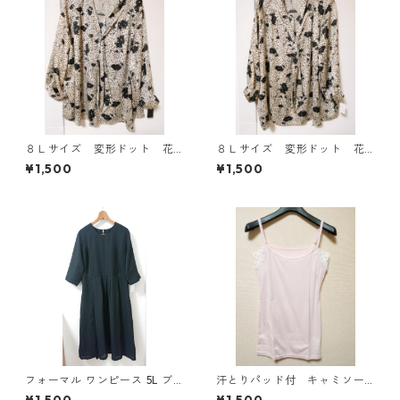
８Ｌサイズ 変形ドット 花
８Ｌサイズ 変形ドット 花
柄 ボウタイブラウス オフ
柄 ボウタイブラウス オフ
¥1,500
¥1,500
ホワイト KAE-4770
ホワイト KAE-4767
フォーマル ワンピース 5L ブ
汗とりパッド付 キャミソー
ラック ◆KIY-1300◆
ル Ｌ ライトピンク KAE-