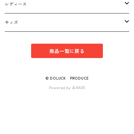
トップス
レディース
ボトムス
トップス
キッズ
スーツ
インナー
トップス
商品一覧に戻る
シューズ
スーツ
インナー
ワンピース
スーツ
© DOLUCK PRODUCE
Powered by
ボトムス
ボトムス
シューズ
シューズ