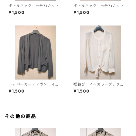
ボトルネック 七分袖カット
ボトルネック 七分袖カット
ソー ４Ｌ マスタード KA
ソー ４Ｌ ティールグリー
¥1,500
¥1,500
E-4816
ン KAE-4815
トッパーカーディガン ４
裾結び ノーカラーブラウ
Ｌ グレー KAE-4814
ス ３Ｌ アイボリー KAE-
¥1,500
¥1,500
4813
その他の商品