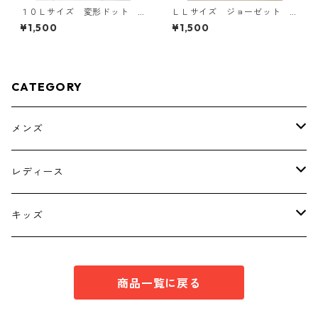
１０Ｌサイズ 変形ドット
ＬＬサイズ ジョーゼット
花柄 ボウタイブラウス オ
レイヤード風プルオーバー
¥1,500
¥1,500
フホワイト KAE-4777
ブラック KAE-4785
CATEGORY
メンズ
トップス
レディース
ボトムス
トップス
キッズ
スーツ
インナー
トップス
商品一覧に戻る
シューズ
スーツ
インナー