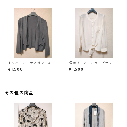
トッパーカーディガン ４
裾結び ノーカラーブラウ
Ｌ グレー KAE-4814
ス ３Ｌ アイボリー KAE-
¥1,500
¥1,500
4813
その他の商品