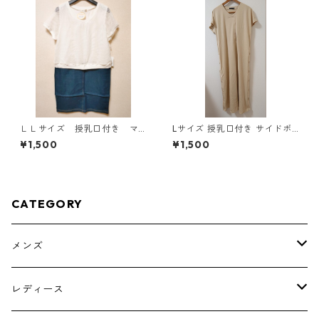
ＬＬサイズ 授乳口付き マ
Lサイズ 授乳口付き サイドボ
タニティ ドッキングワンピ
タンデザイン ワンピース マタ
¥1,500
¥1,500
ース ホワイト×ブルー KAE
ニティ ベージュ ◆KIY-1303
-4794
◆
CATEGORY
メンズ
トップス
レディース