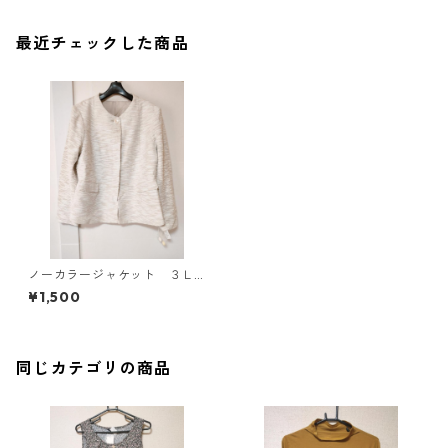
最近チェックした商品
ノーカラージャケット ３Ｌ
Ｃ ライトベージュ KAE-47
¥1,500
06
同じカテゴリの商品