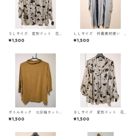
５Ｌサイズ 変形ドット 花
ＬＬサイズ 衿異素材使い
柄 ボウタイブラウス オフ
トッパーカーディガン グレ
¥1,500
¥1,500
ホワイト KAE-4764
ー KAE-4807
ボトルネック 七分袖カット
８Ｌサイズ 変形ドット 花
ソー ４Ｌ マスタード KA
柄 ボウタイブラウス オフ
¥1,500
¥1,500
E-4816
ホワイト KAE-4770