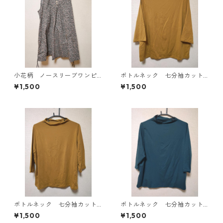
小花柄 ノースリーブワンピ
ボトルネック 七分袖カット
ース ４Ｌ ブラック KAE-
ソー ４Ｌ マスタード KA
¥1,500
¥1,500
4819
E-4818
ボトルネック 七分袖カット
ボトルネック 七分袖カット
ソー ４Ｌ マスタード KA
ソー ４Ｌ ティールグリー
¥1,500
¥1,500
E-4816
ン KAE-4815