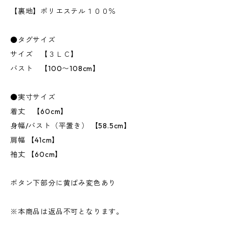
【裏地】ポリエステル１００％
●タグサイズ
サイズ 【３ＬＣ】
バスト 【100〜108cm】
●実寸サイズ
着丈 【60cm】
身幅/バスト（平置き） 【58.5cm】
肩幅 【41cm】
袖丈 【60cm】
ボタン下部分に黄ばみ変色あり
※本商品は返品不可となります。