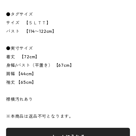
●タグサイズ
サイズ 【５ＬＴＴ】
バスト 【114〜122cm】
●実寸サイズ
着丈 【72cm】
身幅/バスト（平置き） 【67cm】
肩幅 【44cm】
袖丈 【65cm】
襟横汚れあり
※本商品は返品不可となります。