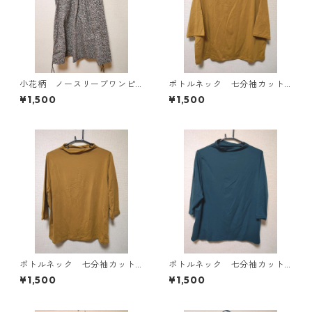
小花柄 ノースリーブワンピ
ボトルネック 七分袖カット
ース ４Ｌ ブラック KAE-
ソー ４Ｌ マスタード KA
¥1,500
¥1,500
4819
E-4818
ボトルネック 七分袖カット
ボトルネック 七分袖カット
ソー ４Ｌ マスタード KA
ソー ４Ｌ ティールグリー
¥1,500
¥1,500
E-4816
ン KAE-4815