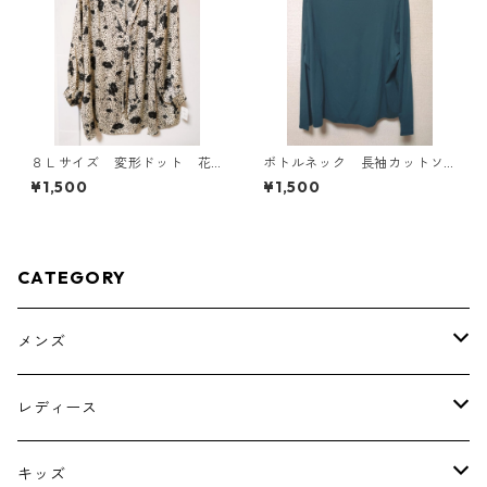
８Ｌサイズ 変形ドット 花
ボトルネック 長袖カットソ
柄 ボウタイブラウス オフ
ー ４Ｌ ティールグリー
¥1,500
¥1,500
ホワイト KAE-4767
ン KAE-4812
CATEGORY
メンズ
トップス
レディース
ボトムス
トップス
キッズ