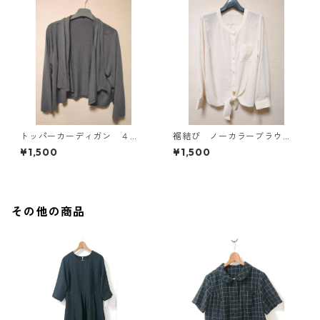
トッパーカーディガン ４
裾結び ノーカラーブラウ
Ｌ グレー KAE-4814
ス ３Ｌ アイボリー KAE-
¥1,500
¥1,500
4813
その他の商品