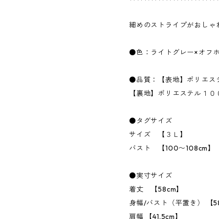
細めのストライプがおしゃ
●色：ライトグレー×オフ
●品質：【表地】ポリエス
【裏地】ポリエステル１０
●タグサイズ
サイズ 【３Ｌ】
バスト 【100〜108cm】
●実寸サイズ
着丈 【58cm】
身幅/バスト（平置き） 【5
肩幅 【41.5cm】