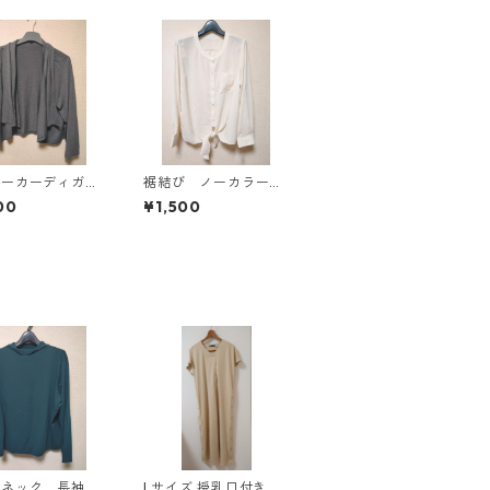
パーカーディガ
裾結び ノーカラーブ
Ｌ グレー K
ラウス ３Ｌ アイボ
00
¥1,500
814
リー KAE-4813
ルネック 長袖カ
Lサイズ 授乳口付き サ