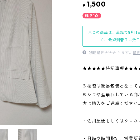
1,500
¥
残り1点
※この商品は、最短で8月11
て、最短到着日に数
別途送料がかかります。
送
★★★★★特記事項★★★
※梱包は簡易包装となって
※シワや型崩れしている商
方は購入をご遠慮ください
・佐川急便もしくはクロネ
・日時や時間指定、営業所