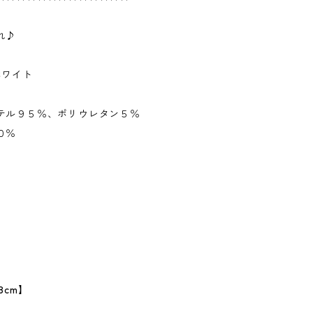
れ♪
ホワイト
テル９５％、ポリウレタン５％
０％
8cm】