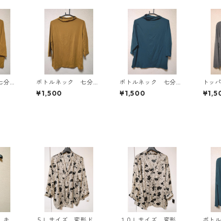
七分袖
ボトルネック 七分袖
ボトルネック 七分袖
トッ
Ｌ マ
カットソー ４Ｌ マ
カットソー ４Ｌ テ
ン ４
¥1,500
¥1,500
¥1,5
818
スタード KAE-4816
ィールグリーン KAE
AE-4
-4815
 キャ
５Ｌサイズ 変形ドッ
１０Ｌサイズ 変形ド
ボト