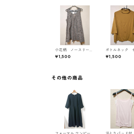
小花柄 ノースリーブ
ボトルネック 
ワンピース ４Ｌ ブ
カットソー ４
¥1,500
¥1,500
ラック KAE-4819
スタード KAE-4
その他の商品
フォーマル ワンピース
汗とりパッド付