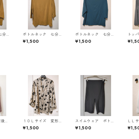
七分袖
ボトルネック 七分袖
ボトルネック 七分袖
トッ
Ｌ マ
カットソー ４Ｌ マ
カットソー ４Ｌ テ
ン ４
¥1,500
¥1,500
¥1,5
818
スタード KAE-4816
ィールグリーン KAE
AE-4
-4815
産後対
１０Ｌサイズ 変形ド
スイムウェア ボト
ＬＬ
長袖シ
ット 花柄 ボウタイ
ム ３Ｌ ブラック
ル 
¥1,500
¥1,500
¥1,5
 チャ
ブラウス オフホワイ
KAE-4563
トッ
IY-1
ト KAE-4775
ト KA