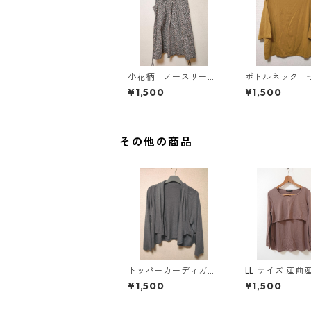
小花柄 ノースリーブ
ボトルネック 
ワンピース ４Ｌ ブ
カットソー ４
¥1,500
¥1,500
ラック KAE-4819
スタード KAE-4
その他の商品
トッパーカーディガ
LL サイズ 産前
ン ４Ｌ グレー K
応 授乳口付き 
¥1,500
¥1,500
AE-4814
ャツ マタニティ
コールグレー ◆K