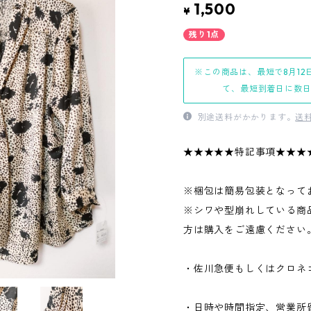
1,500
¥
残り1点
※この商品は、最短で8月12
て、最短到着日に数
別途送料がかかります。
送
★★★★★特記事項★★★
※梱包は簡易包装となって
※シワや型崩れしている商
方は購入をご遠慮ください
・佐川急便もしくはクロネ
・日時や時間指定、営業所