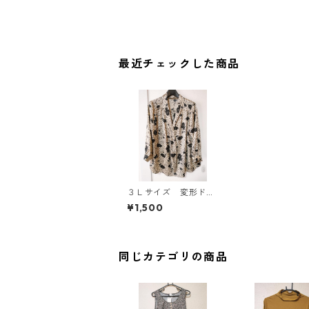
最近チェックした商品
３Ｌサイズ 変形ドッ
ト 花柄 ボウタイブ
¥1,500
ラウス オフホワイ
ト KAE-4734
同じカテゴリの商品