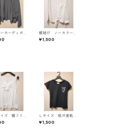
パーカーディガ
裾結び ノーカラーブ
Ｌ グレー K
ラウス ３Ｌ アイボ
00
¥1,500
814
リー KAE-4813
サイズ 裾フリ
Ｌサイズ 吸汗速乾
リボン付きタンク
抗菌防臭・消臭 ハロ
00
¥1,500
プ オフホワイ
ーキティ ドライメッ
E-4781
シュＴシャツ ブラッ