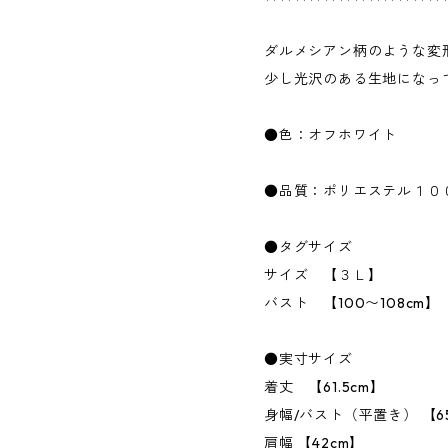
ダルメシアン柄のような変
少し光沢のある生地になっ
●色：オフホワイト
●品質：ポリエステル１０
●タグサイズ
サイズ 【３Ｌ】
バスト 【100〜108cm】
●実寸サイズ
着丈 【61.5cm】
身幅/バスト（平置き） 【6
肩幅 【42cm】