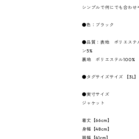
シンプルで何にでも合わせ
●色：ブラック
●品質：表地 ポリエステル
ン5%
裏地 ポリエステル100%
●タグサイズサイズ 【3L】
●実寸サイズ
ジャケット
着丈【66cm】
身幅【48cm】
肩幅【41cm】