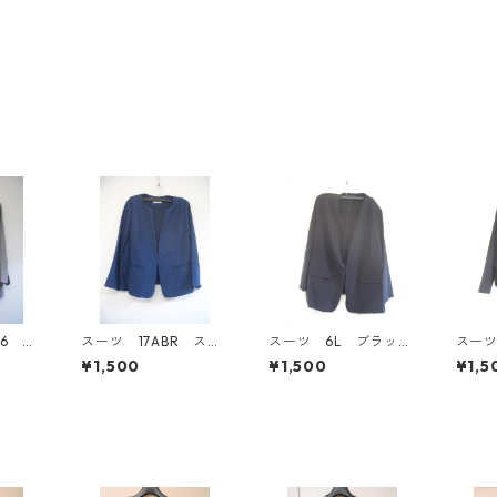
76 グ
スーツ 17ABR スモ
スーツ 6L ブラッ
スーツ
IY-4
ーキーブルー IY-453
ク IY-4529
ラック 
¥1,500
¥1,500
¥1,5
0