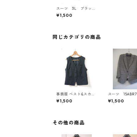
スーツ 3L ブラッ
ク IY-4528
¥1,500
同じカテゴリの商品
事務服 ベスト&スカー
スーツ 15ABR
トセット 3L ブラック
レー系チェック 
¥1,500
¥1,500
◆KIY-1299◆
533
その他の商品