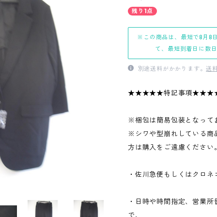
残り1点
※この商品は、最短で8月8
て、最短到着日に数
別途送料がかかります。
送
★★★★★特記事項★★★
※梱包は簡易包装となって
※シワや型崩れしている商
方は購入をご遠慮ください
・佐川急便もしくはクロネ
・日時や時間指定、営業所
で、