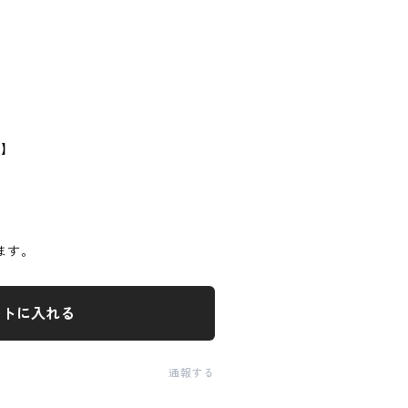
m】
】
ます。
ートに入れる
通報する