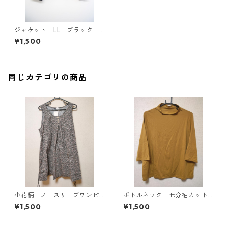
ジャケット LL ブラック I
Y-4524
¥1,500
同じカテゴリの商品
小花柄 ノースリーブワンピ
ボトルネック 七分袖カット
ース ４Ｌ ブラック KAE-
ソー ４Ｌ マスタード KA
¥1,500
¥1,500
4819
E-4818