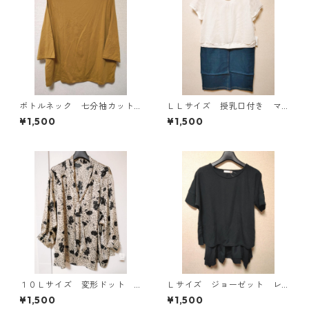
ボトルネック 七分袖カット
ＬＬサイズ 授乳口付き マ
ソー ４Ｌ マスタード KA
タニティ ドッキングワンピ
¥1,500
¥1,500
E-4818
ース ホワイト×ブルー KAE
-4794
１０Ｌサイズ 変形ドット
Ｌサイズ ジョーゼット レ
花柄 ボウタイブラウス オ
イヤード風プルオーバー ブ
¥1,500
¥1,500
フホワイト KAE-4775
ラック KAE-4792