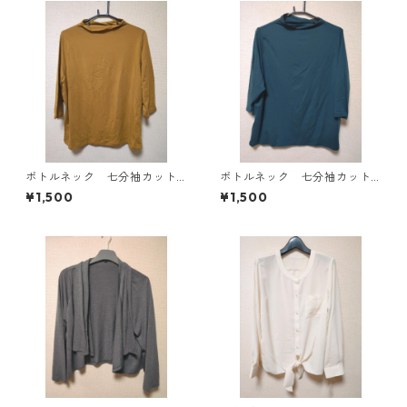
ボトルネック 七分袖カット
ボトルネック 七分袖カット
ソー ４Ｌ マスタード KA
ソー ４Ｌ ティールグリー
¥1,500
¥1,500
E-4816
ン KAE-4815