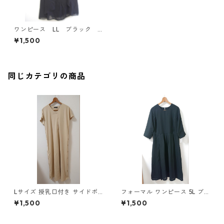
ワンピース LL ブラック I
Y-4523
¥1,500
同じカテゴリの商品
Lサイズ 授乳口付き サイドボ
フォーマル ワンピース 5L ブ
タンデザイン ワンピース マタ
ラック ◆KIY-1300◆
¥1,500
¥1,500
ニティ ベージュ ◆KIY-1303
◆