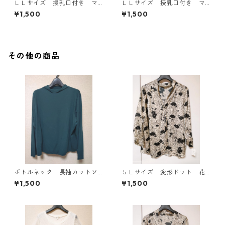
ＬＬサイズ 授乳口付き マ
ＬＬサイズ 授乳口付き マ
タニティ ドッキングワンピ
タニティ ドッキングワンピ
¥1,500
¥1,500
ース ホワイト×ブルー KAE
ース ホワイト×ブルー KAE
-4794
-4793
その他の商品
ボトルネック 長袖カットソ
５Ｌサイズ 変形ドット 花
ー ４Ｌ ティールグリー
柄 ボウタイブラウス オフ
¥1,500
¥1,500
ン KAE-4812
ホワイト KAE-4765