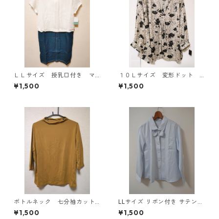
ＬＬサイズ 授乳口付き マ
１０Ｌサイズ 変形ドット
タニティ ドッキングワンピ
花柄 ボウタイブラウス オ
¥1,500
¥1,500
ース ホワイト×ブルー KAE
フホワイト KAE-4771
-4796
ボトルネック 七分袖カット
LLサイズ リボン付き サテン調
ソー ４Ｌ マスタード KA
シャツブラウス サックス ◆KI
¥1,500
¥1,500
E-4816
Y-1301◆