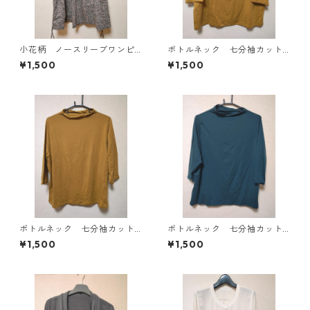
小花柄 ノースリーブワンピ
ボトルネック 七分袖カット
ース ４Ｌ ブラック KAE-
ソー ４Ｌ マスタード KA
¥1,500
¥1,500
4819
E-4818
ボトルネック 七分袖カット
ボトルネック 七分袖カット
ソー ４Ｌ マスタード KA
ソー ４Ｌ ティールグリー
¥1,500
¥1,500
E-4816
ン KAE-4815