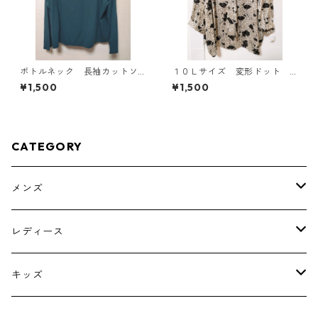
ボトルネック 長袖カットソ
１０Ｌサイズ 変形ドット
ー ４Ｌ ティールグリー
花柄 ボウタイブラウス オ
¥1,500
¥1,500
ン KAE-4812
フホワイト KAE-4773
CATEGORY
メンズ
トップス
レディース
ボトムス
トップス
キッズ
スーツ
インナー
トップス