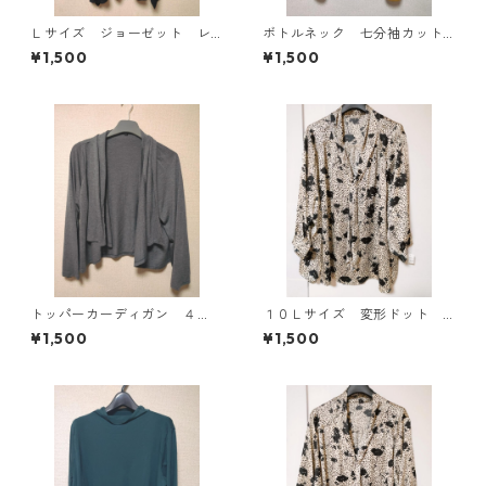
Ｌサイズ ジョーゼット レ
ボトルネック 七分袖カット
イヤード風プルオーバー ブ
ソー ４Ｌ マスタード KA
¥1,500
¥1,500
ラック KAE-4792
E-4817
トッパーカーディガン ４
１０Ｌサイズ 変形ドット
Ｌ グレー KAE-4814
花柄 ボウタイブラウス オ
¥1,500
¥1,500
フホワイト KAE-4776