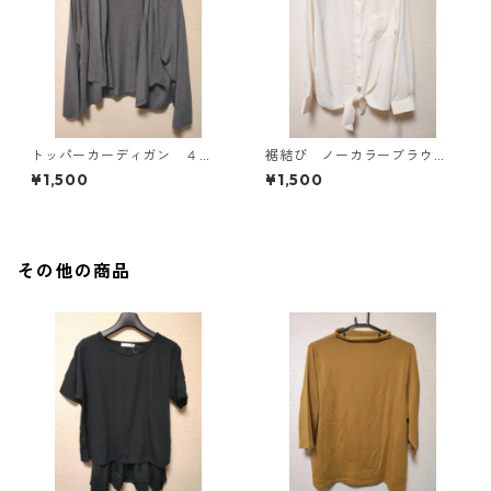
トッパーカーディガン ４
裾結び ノーカラーブラウ
Ｌ グレー KAE-4814
ス ３Ｌ アイボリー KAE-
¥1,500
¥1,500
4813
その他の商品