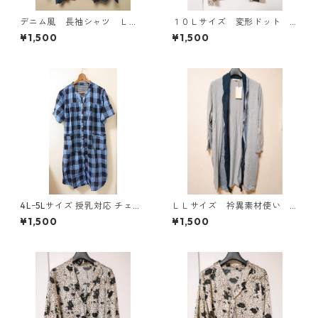
デニム風 長袖シャツ Ｌ
１０Ｌサイズ 変形ドット
Ｌ ブルー KAE-4801
花柄 ボウタイブラウス オ
¥1,500
¥1,500
フホワイト KAE-4772
4Lｰ5Lサイズ 授乳対応 チェッ
ＬＬサイズ 衿異素材使い
ク柄 半袖ルームウェア マタニ
トッパーカーディガン グレ
¥1,500
¥1,500
ティ ブルー系/グレー ◆KIY-1
ー KAE-4807
305◆