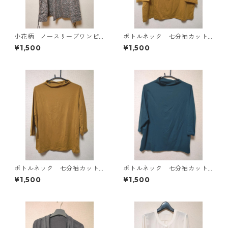
小花柄 ノースリーブワンピ
ボトルネック 七分袖カット
ース ４Ｌ ブラック KAE-
ソー ４Ｌ マスタード KA
¥1,500
¥1,500
4819
E-4818
ボトルネック 七分袖カット
ボトルネック 七分袖カット
ソー ４Ｌ マスタード KA
ソー ４Ｌ ティールグリー
¥1,500
¥1,500
E-4816
ン KAE-4815