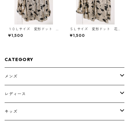
１０Ｌサイズ 変形ドット
５Ｌサイズ 変形ドット 花
花柄 ボウタイブラウス オ
柄 ボウタイブラウス オフ
¥1,500
¥1,500
フホワイト KAE-4778
ホワイト KAE-4763
CATEGORY
メンズ
トップス
レディース
ボトムス
トップス
キッズ
スーツ
インナー
トップス