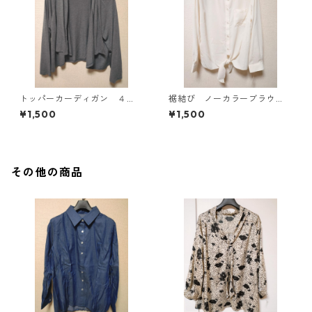
トッパーカーディガン ４
裾結び ノーカラーブラウ
Ｌ グレー KAE-4814
ス ３Ｌ アイボリー KAE-
¥1,500
¥1,500
4813
その他の商品