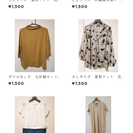
柄 ボウタイブラウス オフ
トッパーカーディガン グレ
¥1,500
¥1,500
ホワイト KAE-4764
ー KAE-4807
ボトルネック 七分袖カット
８Ｌサイズ 変形ドット 花
ソー ４Ｌ マスタード KA
柄 ボウタイブラウス オフ
¥1,500
¥1,500
E-4816
ホワイト KAE-4770