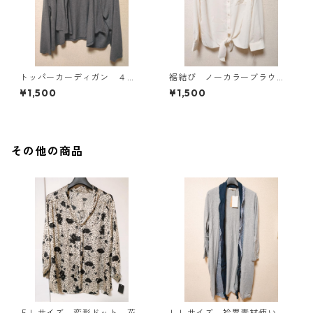
トッパーカーディガン ４
裾結び ノーカラーブラウ
Ｌ グレー KAE-4814
ス ３Ｌ アイボリー KAE-
¥1,500
¥1,500
4813
その他の商品
５Ｌサイズ 変形ドット 花
ＬＬサイズ 衿異素材使い