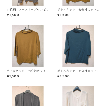
小花柄 ノースリーブワンピ
ボトルネック 七分袖カット
ース ４Ｌ ブラック KAE-
ソー ４Ｌ マスタード KA
¥1,500
¥1,500
4819
E-4818
ボトルネック 七分袖カット
ボトルネック 七分袖カット
ソー ４Ｌ マスタード KA
ソー ４Ｌ ティールグリー
¥1,500
¥1,500
E-4816
ン KAE-4815