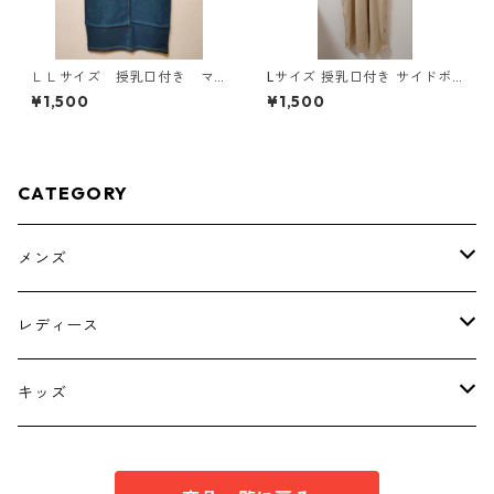
ＬＬサイズ 授乳口付き マ
Lサイズ 授乳口付き サイドボ
タニティ ドッキングワンピ
タンデザイン ワンピース マタ
¥1,500
¥1,500
ース ホワイト×ブルー KAE
ニティ ベージュ ◆KIY-1303
-4794
◆
CATEGORY
メンズ
トップス
レディース
ボトムス
トップス
キッズ
スーツ
インナー
トップス