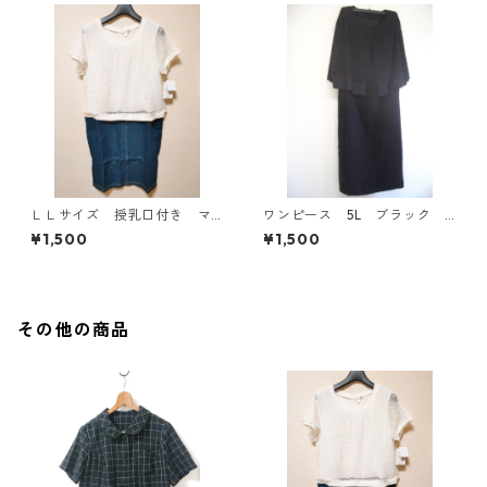
ＬＬサイズ 授乳口付き マ
ワンピース 5L ブラック I
タニティ ドッキングワンピ
Y-4535
¥1,500
¥1,500
ース ホワイト×ブルー KAE
-4793
その他の商品