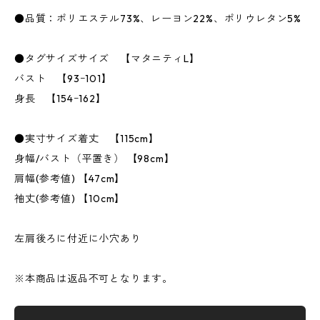
●品質：ポリエステル73%、レーヨン22%、ポリウレタン5%
●タグサイズサイズ 【マタニティL】
バスト 【93ｰ101】
身長 【154ｰ162】
●実寸サイズ着丈 【115cm】
身幅/バスト（平置き） 【98cm】
肩幅(参考値) 【47cm】
袖丈(参考値) 【10cm】
左肩後ろに付近に小穴あり
※本商品は返品不可となります。