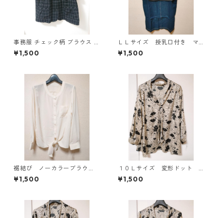
事務服 チェック柄 ブラウス 3
ＬＬサイズ 授乳口付き マ
L ブラック ◆KIY-1298◆
タニティ ドッキングワンピ
¥1,500
¥1,500
ース ホワイト×ブルー KAE
-4793
裾結び ノーカラーブラウ
１０Ｌサイズ 変形ドット
ス ３Ｌ アイボリー KAE-
花柄 ボウタイブラウス オ
¥1,500
¥1,500
4813
フホワイト KAE-4772