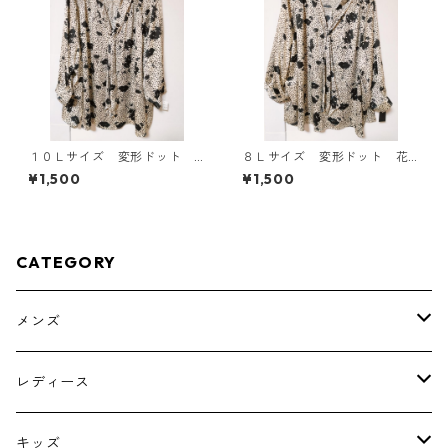
１０Ｌサイズ 変形ドット
８Ｌサイズ 変形ドット 花
花柄 ボウタイブラウス オ
柄 ボウタイブラウス オフ
¥1,500
¥1,500
フホワイト KAE-4776
ホワイト KAE-4770
CATEGORY
メンズ
トップス
レディース
ボトムス
トップス
キッズ